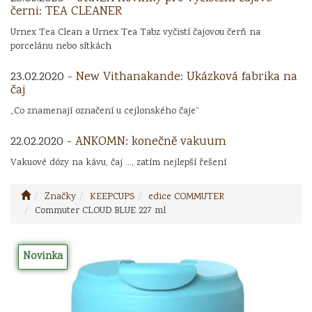
černi: TEA CLEANER
Urnex Tea Clean a Urnex Tea Tabz vyčistí čajovou čerň na
porcelánu nebo sítkách
23.02.2020 -
New Vithanakande: Ukázková fabrika na
čaj
„Co znamenají označení u cejlonského čaje“
22.02.2020 -
ANKOMN: konečně vakuum
Vakuové dózy na kávu, čaj ..., zatím nejlepší řešení
Značky
KEEPCUPS
edice COMMUTER
Commuter CLOUD BLUE 227 ml
Novinka