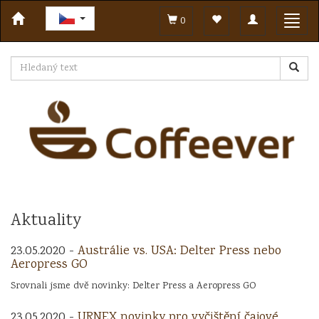
Toggle
Toggl
0
navigation
navig
Aktuality
23.05.2020 -
Austrálie vs. USA: Delter Press nebo
Aeropress GO
Srovnali jsme dvě novinky: Delter Press a Aeropress GO
23.05.2020 -
URNEX novinky pro vyčištění čajové