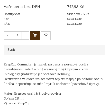
Vaše cena bez DPH
742,98 Kč
Dostupnost
Skladem > 5 ks
Kód
SCOCLO08
EAN
SCOCLO08
-
+
Popis
KeepCup Commuter je hrnek na cesty z nerezové oceli s
dvoustěnnou izolací a plně utěsněným výklopným víkem.
Ekologický (nahrazuje jednorázové kelímky).
Dvoustěnná vakuová izolace udrží teplotu nápoje po několik hodin.
Údržba: doporučuje se ruční mytí k zachování povrchové úpravy.
Materiál: nerez ocel 18/8, polypropylen
Objem: 227 ml
Výrobce: KeepCup