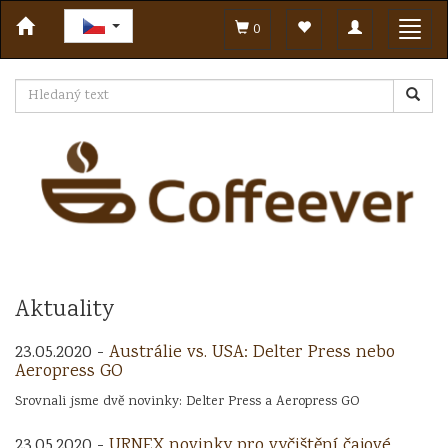
Toggle
Toggl
0
navigation
navig
Aktuality
23.05.2020 -
Austrálie vs. USA: Delter Press nebo
Aeropress GO
Srovnali jsme dvě novinky: Delter Press a Aeropress GO
23.05.2020 -
URNEX novinky pro vyčištění čajové