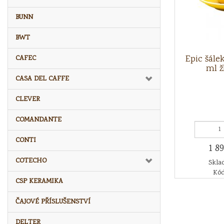
BUNN
BWT
Epic šále
CAFEC
ml ž
CASA DEL CAFFE
CLEVER
COMANDANTE
CONTI
1 8
COTECHO
Sklad
Kód
CSP KERAMIKA
ČAJOVÉ PŘÍSLUŠENSTVÍ
DELTER