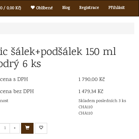
Blog
Registrace
Přihlásit
0 / 0,00 Kč)
Oblíbené
ic šálek+podšálek 150 ml
drý 6 ks
 cena s DPH
1 790,00 Kč
 cena bez DPH
1 479,34 Kč
nost
Skladem posledních 3 ks
CHA110
CHA110
+