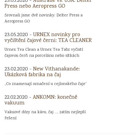
23.05.2020 -
Austrálie vs. USA: Delter
Press nebo Aeropress GO
Srovnali jsme dvě novinky: Delter Press a
Aeropress GO
23.05.2020 -
URNEX novinky pro
vyčištění čajové černi: TEA CLEANER
Urnex Tea Clean a Urnex Tea Tabz vyčistí
čajovou čerň na porcelánu nebo sítkách
23.02.2020 -
New Vithanakande:
Ukázková fabrika na čaj
„Co znamenají označení u cejlonského čaje“
22.02.2020 -
ANKOMN: konečně
vakuum
Vakuové dózy na kávu, čaj ..., zatím nejlepší
řešení