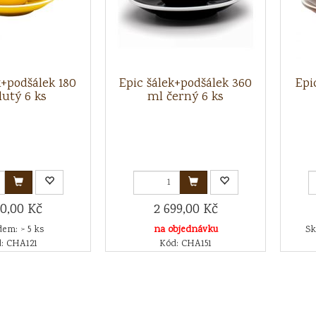
k+podšálek 180
Epic šálek+podšálek 360
Epi
lutý 6 ks
ml černý 6 ks
90,00 Kč
2 699,00 Kč
em: > 5 ks
na objednávku
Sk
: CHA121
Kód: CHA151