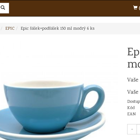
(
EPIC
Epic šálek+podšálek 150 ml modrý 6 ks
Ep
mo
Vaše
Vaše
Dostup
Kód
EAN
-