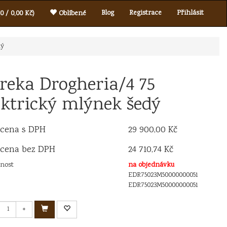
Blog
Registrace
Přihlásit
0 / 0,00 Kč)
Oblíbené
dý
reka Drogheria/4 75
ektrický mlýnek šedý
 cena s DPH
29 900,00 Kč
 cena bez DPH
24 710,74 Kč
nost
na objednávku
EDR75023M50000000051
EDR75023M50000000051
+