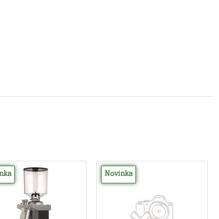
nka
Novinka