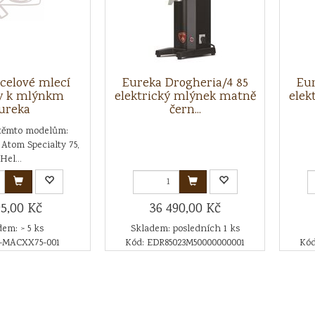
celové mlecí
Eureka Drogheria/4 85
Eur
 k mlýnkm
elektrický mlýnek matně
elek
ureka
čern...
těmto modelům:
 Atom Specialty 75,
Hel...
95,00 Kč
36 490,00 Kč
em: > 5 ks
Skladem: posledních 1 ks
C-MACXX75-001
Kód: EDR85023M50000000001
Kód