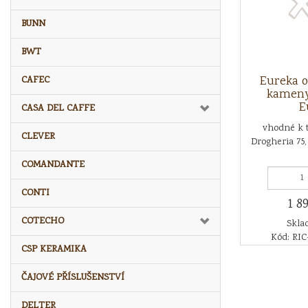
BUNN
BWT
Eureka o
CAFEC
kameny
E
CASA DEL CAFFE
vhodné k 
CLEVER
Drogheria 75,
COMANDANTE
CONTI
1 8
COTECHO
Sklad
Kód: RI
CSP KERAMIKA
ČAJOVÉ PŘÍSLUŠENSTVÍ
DELTER