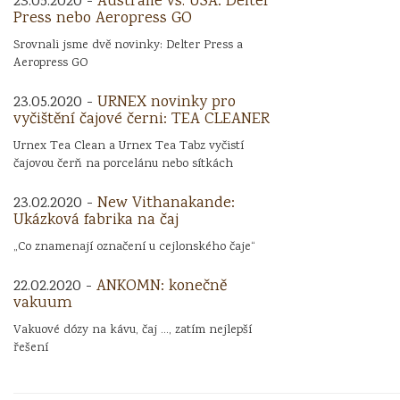
23.05.2020 -
Austrálie vs. USA: Delter
Press nebo Aeropress GO
Srovnali jsme dvě novinky: Delter Press a
Aeropress GO
23.05.2020 -
URNEX novinky pro
vyčištění čajové černi: TEA CLEANER
Urnex Tea Clean a Urnex Tea Tabz vyčistí
čajovou čerň na porcelánu nebo sítkách
23.02.2020 -
New Vithanakande:
Ukázková fabrika na čaj
„Co znamenají označení u cejlonského čaje“
22.02.2020 -
ANKOMN: konečně
vakuum
Vakuové dózy na kávu, čaj ..., zatím nejlepší
řešení