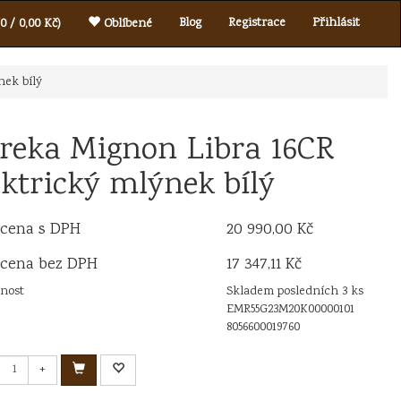
Blog
Registrace
Přihlásit
0 / 0,00 Kč)
Oblíbené
nek bílý
reka Mignon Libra 16CR
ektrický mlýnek bílý
 cena s DPH
20 990,00 Kč
 cena bez DPH
17 347,11 Kč
nost
Skladem posledních 3 ks
EMR55G23M20K00000101
8056600019760
+