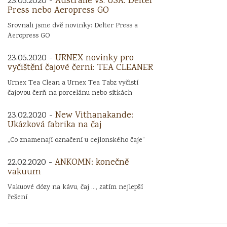
23.05.2020 -
Austrálie vs. USA: Delter
Press nebo Aeropress GO
Srovnali jsme dvě novinky: Delter Press a
Aeropress GO
23.05.2020 -
URNEX novinky pro
vyčištění čajové černi: TEA CLEANER
Urnex Tea Clean a Urnex Tea Tabz vyčistí
čajovou čerň na porcelánu nebo sítkách
23.02.2020 -
New Vithanakande:
Ukázková fabrika na čaj
„Co znamenají označení u cejlonského čaje“
22.02.2020 -
ANKOMN: konečně
vakuum
Vakuové dózy na kávu, čaj ..., zatím nejlepší
řešení