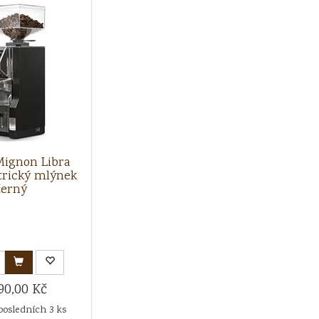
Mignon Libra
trický mlýnek
černý
90,00 Kč
posledních 3 ks