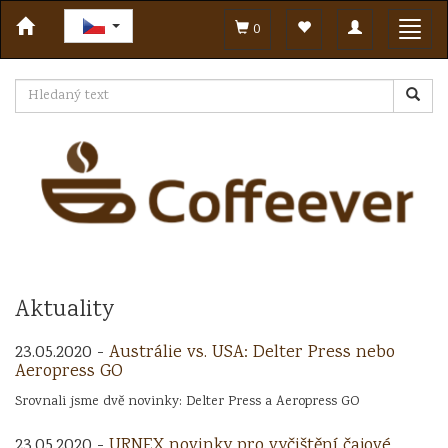
Toggle
Toggl
0
navigation
navig
Aktuality
23.05.2020 -
Austrálie vs. USA: Delter Press nebo
Aeropress GO
Srovnali jsme dvě novinky: Delter Press a Aeropress GO
23.05.2020 -
URNEX novinky pro vyčištění čajové