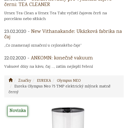
černi: TEA CLEANER
Urnex Tea Clean a Urnex Tea Tabz vyčistí čajovou čerň na
porcelánu nebo sítkách
23.02.2020 -
New Vithanakande: Ukázková fabrika na
čaj
„Co znamenají označení u cejlonského čaje“
22.02.2020 -
ANKOMN: konečně vakuum
Vakuové dózy na kávu, čaj ..., zatím nejlepší řešení
Značky
EUREKA
Olympus NEO
Eureka Olympus Neo 75 TMP elektrický mlýnek matně
černý
Novinka