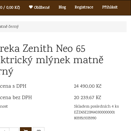
Blog
Registrace
Přihlásit
0 / 0,00 Kč)
Oblíbené
atně černý
reka Zenith Neo 65
ektrický mlýnek matně
rný
 cena s DPH
24 490,00 Kč
 cena bez DPH
20 239,67 Kč
nost
Skladem posledních 4 ks
EZD65E23M40300000001
8059519335990