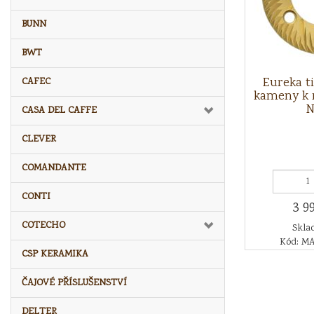
BUNN
BWT
Eureka t
CAFEC
kameny k 
N
CASA DEL CAFFE
CLEVER
COMANDANTE
CONTI
3 9
COTECHO
Sklad
Kód: M
CSP KERAMIKA
ČAJOVÉ PŘÍSLUŠENSTVÍ
DELTER