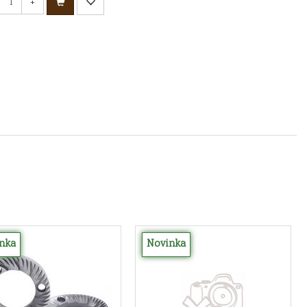
+
nka
Novinka