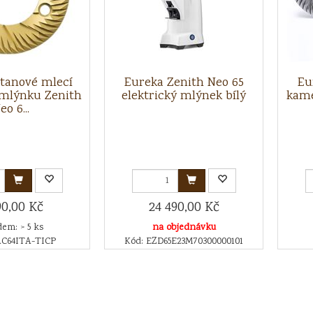
itanové mlecí
Eureka Zenith Neo 65
Eu
mlýnku Zenith
elektrický mlýnek bílý
kame
eo 6...
90,00 Kč
24 490,00 Kč
em: > 5 ks
na objednávku
AC64ITA-TICP
Kód: EZD65E23M70300000101