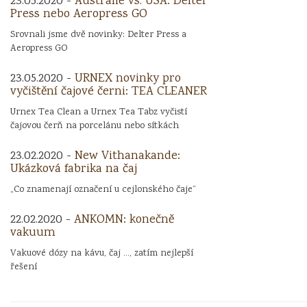
23.05.2020 -
Austrálie vs. USA: Delter
Press nebo Aeropress GO
Srovnali jsme dvě novinky: Delter Press a
Aeropress GO
23.05.2020 -
URNEX novinky pro
vyčištění čajové černi: TEA CLEANER
Urnex Tea Clean a Urnex Tea Tabz vyčistí
čajovou čerň na porcelánu nebo sítkách
23.02.2020 -
New Vithanakande:
Ukázková fabrika na čaj
„Co znamenají označení u cejlonského čaje“
22.02.2020 -
ANKOMN: konečně
vakuum
Vakuové dózy na kávu, čaj ..., zatím nejlepší
řešení