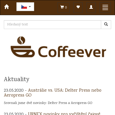
Toggle
Toggl
0
navigation
navig
Aktuality
23.05.2020 -
Austrálie vs. USA: Delter Press nebo
Aeropress GO
Srovnali jsme dvě novinky: Delter Press a Aeropress GO
23.05.2020 -
URNEX novinky pro vyčištění čajové