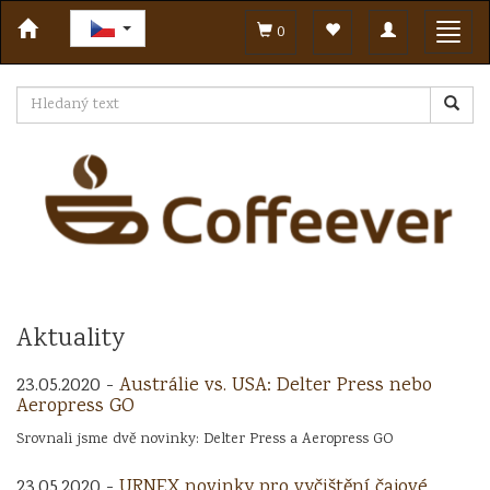
Toggle
Toggl
0
navigation
navig
Aktuality
23.05.2020 -
Austrálie vs. USA: Delter Press nebo
Aeropress GO
Srovnali jsme dvě novinky: Delter Press a Aeropress GO
23.05.2020 -
URNEX novinky pro vyčištění čajové