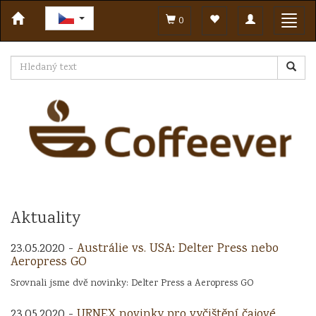
Toggle
Toggl
0
navigation
navig
Aktuality
23.05.2020 -
Austrálie vs. USA: Delter Press nebo
Aeropress GO
Srovnali jsme dvě novinky: Delter Press a Aeropress GO
23.05.2020 -
URNEX novinky pro vyčištění čajové