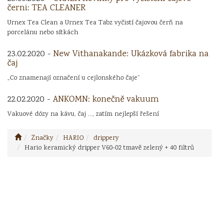
černi: TEA CLEANER
Urnex Tea Clean a Urnex Tea Tabz vyčistí čajovou čerň na
porcelánu nebo sítkách
23.02.2020 -
New Vithanakande: Ukázková fabrika na
čaj
„Co znamenají označení u cejlonského čaje“
22.02.2020 -
ANKOMN: konečně vakuum
Vakuové dózy na kávu, čaj ..., zatím nejlepší řešení
Značky
HARIO
drippery
Hario keramický dripper V60-02 tmavě zelený + 40 filtrů