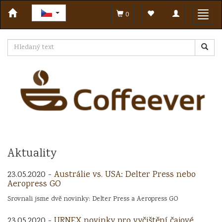
Toggle
Toggl
0
navigation
navig
Aktuality
23.05.2020 -
Austrálie vs. USA: Delter Press nebo
Aeropress GO
Srovnali jsme dvě novinky: Delter Press a Aeropress GO
23.05.2020 -
URNEX novinky pro vyčištění čajové