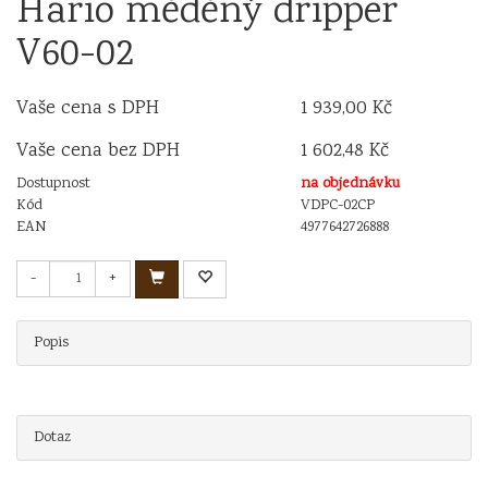
Hario měděný dripper
V60-02
Vaše cena s DPH
1 939,00 Kč
Vaše cena bez DPH
1 602,48 Kč
Dostupnost
na objednávku
Kód
VDPC-02CP
EAN
4977642726888
-
+
Popis
Dotaz