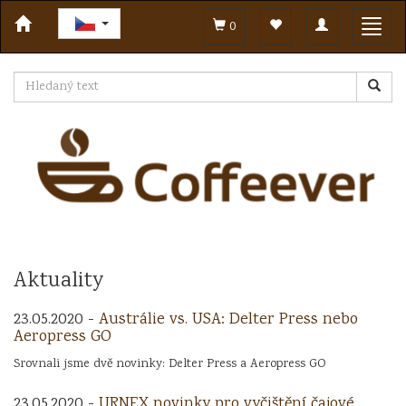
Toggle
Toggl
0
navigation
navig
Aktuality
23.05.2020 -
Austrálie vs. USA: Delter Press nebo
Aeropress GO
Srovnali jsme dvě novinky: Delter Press a Aeropress GO
23.05.2020 -
URNEX novinky pro vyčištění čajové