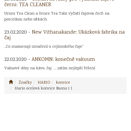
černi: TEA CLEANER
Urnex Tea Clean a Urnex Tea Tabz vyčistí čajovou čerň na
porcelánu nebo sítkách
23.02.2020 -
New Vithanakande: Ukázková fabrika na
čaj
„Co znamenají označení u cejlonského čaje“
22.02.2020 -
ANKOMN: konečně vakuum
Vakuové dózy na kávu, čaj ..., zatím nejlepší řešení
Značky
HARIO
konvice
Hario ocelová konvice Buono 1 l