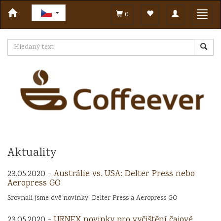
Toggle
Toggl
0
navigation
navig
Aktuality
23.05.2020 -
Austrálie vs. USA: Delter Press nebo
Aeropress GO
Srovnali jsme dvě novinky: Delter Press a Aeropress GO
23.05.2020 -
URNEX novinky pro vyčištění čajové