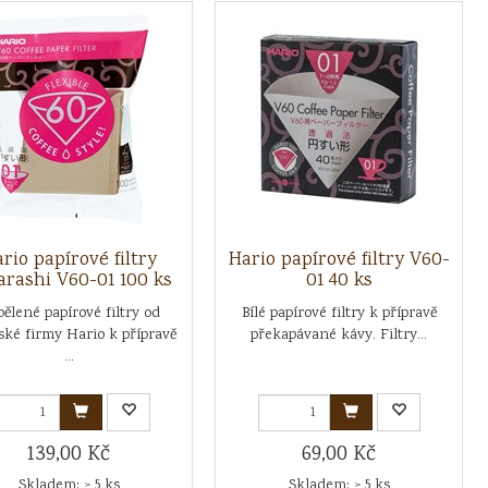
rio papírové filtry
Hario papírové filtry V60-
arashi V60-01 100 ks
01 40 ks
ělené papírové filtry od
Bílé papírové filtry k přípravě
ské firmy Hario k přípravě
překapávané kávy. Filtry...
...
139,00 Kč
69,00 Kč
Skladem: > 5 ks
Skladem: > 5 ks