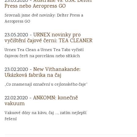
23.05.2020 -
Austrálie vs. USA: Delter
Press nebo Aeropress GO
Srovnali jsme dvě novinky: Delter Press a
Aeropress GO
23.05.2020 -
URNEX novinky pro
vyčištění čajové černi: TEA CLEANER
Urnex Tea Clean a Urnex Tea Tabz vyčistí
čajovou čerň na porcelánu nebo sítkách
23.02.2020 -
New Vithanakande:
Ukázková fabrika na čaj
„Co znamenají označení u cejlonského čaje“
22.02.2020 -
ANKOMN: konečně
vakuum
Vakuové dózy na kávu, čaj ..., zatím nejlepší
řešení