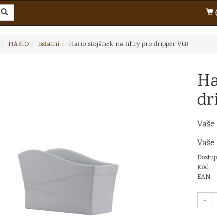
(
HARIO
ostatní
Hario stojánek na filtry pro dripper V60
Ha
dr
Vaše
Vaše
Dostup
Kód
EAN
-