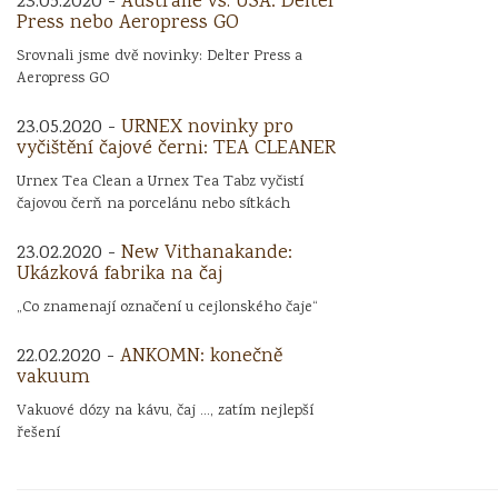
23.05.2020 -
Austrálie vs. USA: Delter
Press nebo Aeropress GO
Srovnali jsme dvě novinky: Delter Press a
Aeropress GO
23.05.2020 -
URNEX novinky pro
vyčištění čajové černi: TEA CLEANER
Urnex Tea Clean a Urnex Tea Tabz vyčistí
čajovou čerň na porcelánu nebo sítkách
23.02.2020 -
New Vithanakande:
Ukázková fabrika na čaj
„Co znamenají označení u cejlonského čaje“
22.02.2020 -
ANKOMN: konečně
vakuum
Vakuové dózy na kávu, čaj ..., zatím nejlepší
řešení