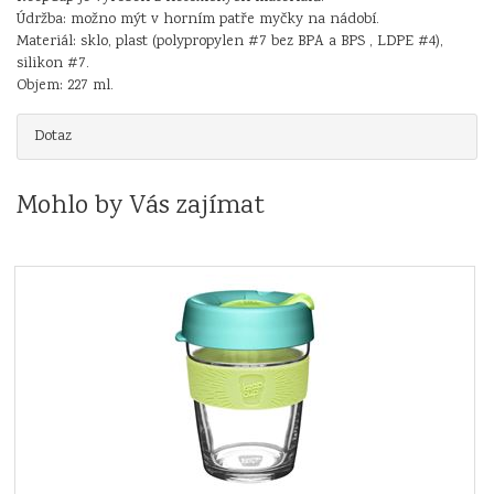
Údržba: možno mýt v horním patře myčky na nádobí.
Materiál: sklo, plast (polypropylen #7 bez BPA a BPS , LDPE #4),
silikon #7.
Objem: 227 ml.
Dotaz
Mohlo by Vás zajímat