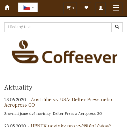
Toggle
Toggl
0
navigation
navig
Aktuality
23.05.2020 -
Austrálie vs. USA: Delter Press nebo
Aeropress GO
Srovnali jsme dvě novinky: Delter Press a Aeropress GO
23.05.2020 -
URNEX novinky pro vyčištění čajové