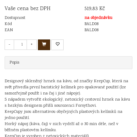
Vaše cena bez DPH
519,83 Kč
Dostupnost
na objednávku
Kód
BALD08
EAN
BALD08
-
+
Popis
Designový skleněný hrnek na kávu, od značky KeepCup, která na
svět přivedla první baristický kelímek pro opakované použití (lze
samozřejmě použít i na čaj i jiné nápoje).
S nápadem vytvořit ekologický, netoxický cestovní hrnek na kávu
s hezkým designem přišli sourozenci Forsythovi.
KeepCupy jsou alternativou obyčejných plastových kelímků na
jedno použití.
Horký nápoj (káva, čaj) v nich vydrží až o 30 min déle, než v
běžném plastovém kelímku.
KeepCup je vyroben z netoxických materiálů.