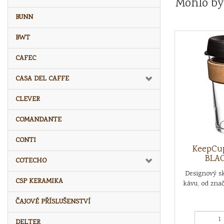
Mohlo by
BUNN
BWT
CAFEC
CASA DEL CAFFE
CLEVER
COMANDANTE
CONTI
KeepCu
BLAC
COTECHO
Designový s
CSP KERAMIKA
kávu, od zna
ČAJOVÉ PŘÍSLUŠENSTVÍ
DELTER