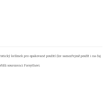
stický kelímek pro opakované použití (lze samozřejmě použít i na čaj
išli sourozenci Forsythovi.
.