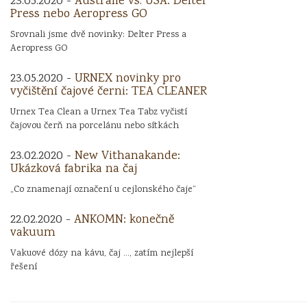
23.05.2020 -
Austrálie vs. USA: Delter
Press nebo Aeropress GO
Srovnali jsme dvě novinky: Delter Press a
Aeropress GO
23.05.2020 -
URNEX novinky pro
vyčištění čajové černi: TEA CLEANER
Urnex Tea Clean a Urnex Tea Tabz vyčistí
čajovou čerň na porcelánu nebo sítkách
23.02.2020 -
New Vithanakande:
Ukázková fabrika na čaj
„Co znamenají označení u cejlonského čaje“
22.02.2020 -
ANKOMN: konečně
vakuum
Vakuové dózy na kávu, čaj ..., zatím nejlepší
řešení