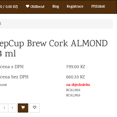
Blog
Registrace
Přihlásit
0 / 0,00 Kč)
Oblíbené
l
epCup Brew Cork ALMOND
4 ml
 cena s DPH
799,00 Kč
 cena bez DPH
660,33 Kč
nost
na objednávku
BCALM16
BCALM16
+