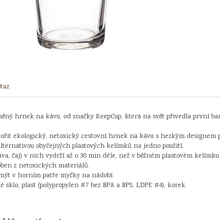
taz
ěný hrnek na kávu, od značky KeepCup, která na svět přivedla první bari
řit ekologický, netoxický cestovní hrnek na kávu s hezkým designem př
lternativou obyčejných plastových kelímků na jedno použití.
va, čaj) v nich vydrží až o 30 min déle, než v běžném plastovém kelímku
oben z netoxických materiálů.
mýt v horním patře myčky na nádobí.
né sklo, plast (polypropylen #7 bez BPA a BPS, LDPE #4), korek.