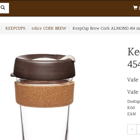
(
KEEPCUPS
edice CORK BREW
KeepCup Brew Cork ALMOND 454 m
Ke
45
Vaše
Vaše
Dostup
Kód
EAN
-