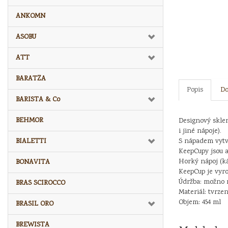
ANKOMN
ASOBU
ATT
BARATZA
Popis
Do
BARISTA & Co
BEHMOR
Designový sklen
i jiné nápoje).
BIALETTI
S nápadem vytvo
KeepCupy jsou a
Horký nápoj (ká
BONAVITA
KeepCup je vyr
Údržba: možno 
BRAS SCIROCCO
Materiál: tvrze
Objem: 454 ml
BRASIL ORO
BREWISTA