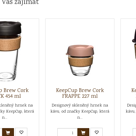
 Vás zajímat
p Brew Cork
KeepCup Brew Cork
K
K 454 ml
FRAPPE 227 ml
kleněný hrnek na
Designový skleněný hrnek na
Desi
čky KeepCup, která
kávu, od značky KeepCup, která
kávu,
n...
n...