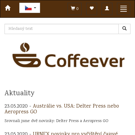
Toggle
Toggl
0
navigation
navig
Aktuality
23.05.2020 -
Austrálie vs. USA: Delter Press nebo
Aeropress GO
Srovnali jsme dvě novinky: Delter Press a Aeropress GO
23.05.2020 -
URNEX novinky pro vyčištění čajové