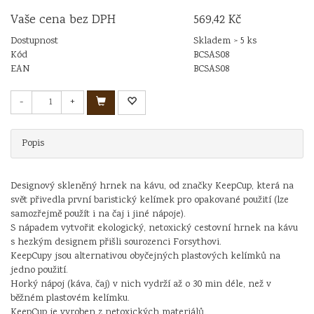
Vaše cena bez DPH
569,42 Kč
Dostupnost
Skladem > 5 ks
Kód
BCSAS08
EAN
BCSAS08
-
+
Popis
Designový skleněný hrnek na kávu, od značky KeepCup, která na
svět přivedla první baristický kelímek pro opakované použití (lze
samozřejmě použít i na čaj i jiné nápoje).
S nápadem vytvořit ekologický, netoxický cestovní hrnek na kávu
s hezkým designem přišli sourozenci Forsythovi.
KeepCupy jsou alternativou obyčejných plastových kelímků na
jedno použití.
Horký nápoj (káva, čaj) v nich vydrží až o 30 min déle, než v
běžném plastovém kelímku.
KeepCup je vyroben z netoxických materiálů.