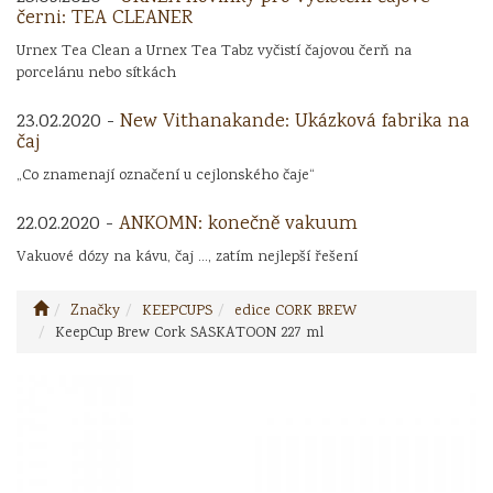
černi: TEA CLEANER
Urnex Tea Clean a Urnex Tea Tabz vyčistí čajovou čerň na
porcelánu nebo sítkách
23.02.2020 -
New Vithanakande: Ukázková fabrika na
čaj
„Co znamenají označení u cejlonského čaje“
22.02.2020 -
ANKOMN: konečně vakuum
Vakuové dózy na kávu, čaj ..., zatím nejlepší řešení
Značky
KEEPCUPS
edice CORK BREW
KeepCup Brew Cork SASKATOON 227 ml