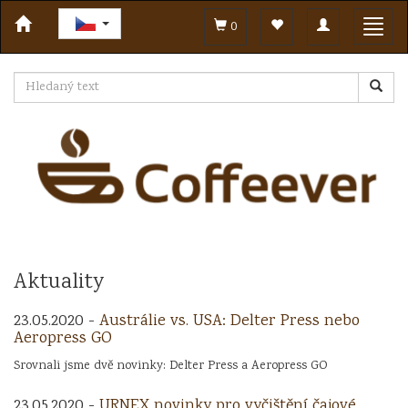
Toggle
Toggl
0
navigation
navig
Aktuality
23.05.2020 -
Austrálie vs. USA: Delter Press nebo
Aeropress GO
Srovnali jsme dvě novinky: Delter Press a Aeropress GO
23.05.2020 -
URNEX novinky pro vyčištění čajové