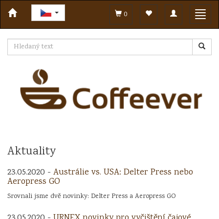
Toggle
Toggl
0
navigation
navig
Aktuality
23.05.2020 -
Austrálie vs. USA: Delter Press nebo
Aeropress GO
Srovnali jsme dvě novinky: Delter Press a Aeropress GO
23.05.2020 -
URNEX novinky pro vyčištění čajové