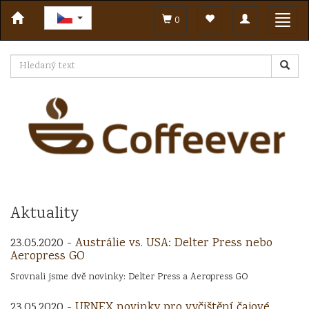
Toggle
Toggl
0
navigation
navig
Aktuality
23.05.2020 -
Austrálie vs. USA: Delter Press nebo
Aeropress GO
Srovnali jsme dvě novinky: Delter Press a Aeropress GO
23.05.2020 -
URNEX novinky pro vyčištění čajové