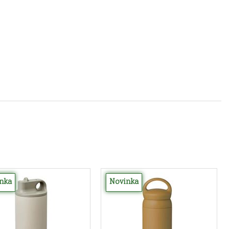
nka
Novinka