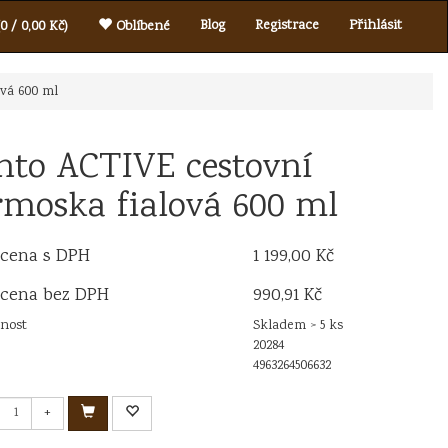
Blog
Registrace
Přihlásit
0 / 0,00 Kč)
Oblíbené
vá 600 ml
nto ACTIVE cestovní
rmoska fialová 600 ml
 cena s DPH
1 199,00 Kč
 cena bez DPH
990,91 Kč
nost
Skladem > 5 ks
20284
4963264506632
+