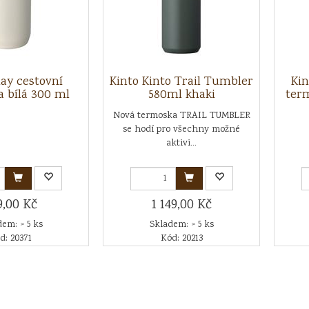
lay cestovní
Kinto Kinto Trail Tumbler
Kin
 bílá 300 ml
580ml khaki
ter
Nová termoska TRAIL TUMBLER
se hodí pro všechny možné
aktivi...
9,00 Kč
1 149,00 Kč
em: > 5 ks
Skladem: > 5 ks
d: 20371
Kód: 20213