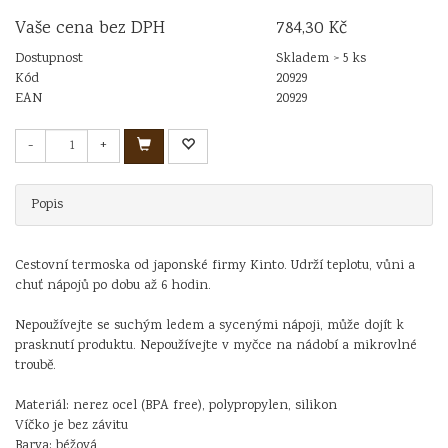
Vaše cena bez DPH
784,30 Kč
Dostupnost
Skladem > 5 ks
Kód
20929
EAN
20929
-
+
Popis
Cestovní termoska od japonské firmy Kinto. Udrží teplotu, vůni a
chuť nápojů po dobu až 6 hodin.
Nepoužívejte se suchým ledem a sycenými nápoji, může dojít k
prasknutí produktu. Nepoužívejte v myčce na nádobí a mikrovlné
troubě.
Materiál: nerez ocel (BPA free), polypropylen, silikon
Víčko je bez závitu
Barva: béžová