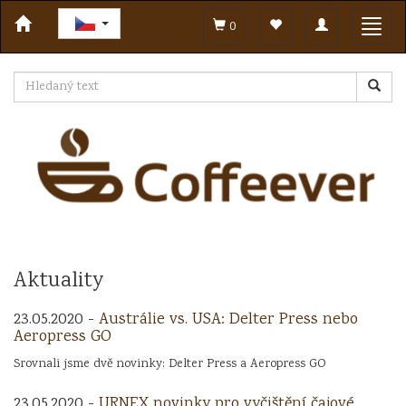
Toggle
Toggl
0
navigation
navig
Aktuality
23.05.2020 -
Austrálie vs. USA: Delter Press nebo
Aeropress GO
Srovnali jsme dvě novinky: Delter Press a Aeropress GO
23.05.2020 -
URNEX novinky pro vyčištění čajové