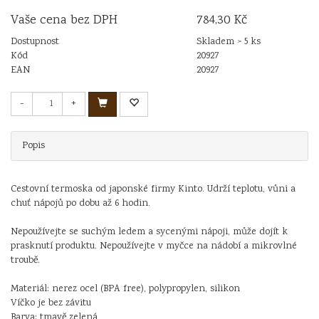
Vaše cena bez DPH
784,30 Kč
Dostupnost
Skladem > 5 ks
Kód
20927
EAN
20927
-
+
Popis
Cestovní termoska od japonské firmy Kinto. Udrží teplotu, vůni a
chuť nápojů po dobu až 6 hodin.
Nepoužívejte se suchým ledem a sycenými nápoji, může dojít k
prasknutí produktu. Nepoužívejte v myčce na nádobí a mikrovlné
troubě.
Materiál: nerez ocel (BPA free), polypropylen, silikon
Víčko je bez závitu
Barva: tmavě zelená