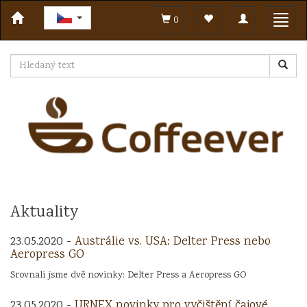
Toggle
Toggl
0
navigation
navig
Aktuality
23.05.2020 -
Austrálie vs. USA: Delter Press nebo
Aeropress GO
Srovnali jsme dvě novinky: Delter Press a Aeropress GO
23.05.2020 -
URNEX novinky pro vyčištění čajové