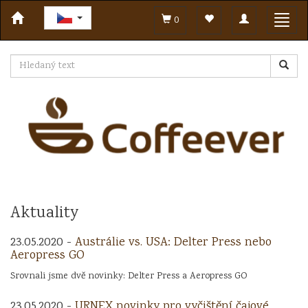
Toggle
Toggl
0
navigation
navig
Aktuality
23.05.2020 -
Austrálie vs. USA: Delter Press nebo
Aeropress GO
Srovnali jsme dvě novinky: Delter Press a Aeropress GO
23.05.2020 -
URNEX novinky pro vyčištění čajové