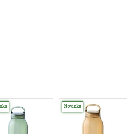
nka
Novinka