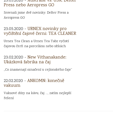
23.05.2020 -
Austrálie vs. USA: Delter
Press nebo Aeropress GO
Srovnali jsme dvě novinky: Delter Press a
Aeropress GO
23.05.2020 -
URNEX novinky pro
vyčištění čajové černi: TEA CLEANER
Urnex Tea Clean a Urnex Tea Tabz vyčistí
čajovou čerň na porcelánu nebo sítkách
23.02.2020 -
New Vithanakande:
Ukázková fabrika na čaj
„Co znamenají označení u cejlonského čaje“
22.02.2020 -
ANKOMN: konečně
vakuum
Vakuové dózy na kávu, čaj ..., zatím nejlepší
řešení