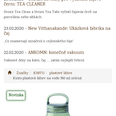
černi: TEA CLEANER
Urnex Tea Clean a Urnex Tea Tabz vyčistí čajovou čerň na
porcelánu nebo sítkách
23.02.2020 -
New Vithanakande: Ukázková fabrika na
čaj
„Co znamenají označení u cejlonského čaje“
22.02.2020 -
ANKOMN: konečně vakuum
Vakuové dózy na kávu, čaj ..., zatím nejlepší řešení
Značky
KINTO
plastové láhve
Kinto plastová láhev na vodu 950 ml zelená
Novinka