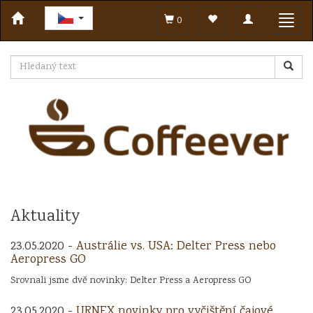
Toggle
Toggl
0
navigation
navig
Aktuality
23.05.2020 -
Austrálie vs. USA: Delter Press nebo
Aeropress GO
Srovnali jsme dvě novinky: Delter Press a Aeropress GO
23.05.2020 -
URNEX novinky pro vyčištění čajové