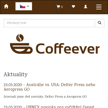
Toggle
Toggl
0
navigation
navig
Aktuality
23.05.2020 -
Austrálie vs. USA: Delter Press nebo
Aeropress GO
Srovnali jsme dvě novinky: Delter Press a Aeropress GO
23.05.2020 -
URNEX novinky pro vyčištění čajové