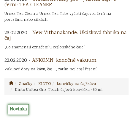
černi: TEA CLEANER
Urnex Tea Clean a Urnex Tea Tabz vyčistí čajovou čerň na
porcelánu nebo sítkách
23.02.2020 -
New Vithanakande: Ukázková fabrika na
čaj
„Co znamenají označení u cejlonského čaje“
22.02.2020 -
ANKOMN: konečně vakuum
Vakuové dózy na kávu, čaj ..., zatím nejlepší řešení
Značky
KINTO
konvičky na čaj/kávu
Kinto Unitea One Touch čajová konvička 460 ml
Novinka