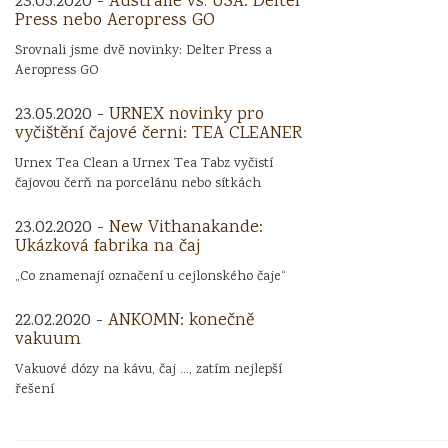
23.05.2020 -
Austrálie vs. USA: Delter
Press nebo Aeropress GO
Srovnali jsme dvě novinky: Delter Press a
Aeropress GO
23.05.2020 -
URNEX novinky pro
vyčištění čajové černi: TEA CLEANER
Urnex Tea Clean a Urnex Tea Tabz vyčistí
čajovou čerň na porcelánu nebo sítkách
23.02.2020 -
New Vithanakande:
Ukázková fabrika na čaj
„Co znamenají označení u cejlonského čaje“
22.02.2020 -
ANKOMN: konečně
vakuum
Vakuové dózy na kávu, čaj ..., zatím nejlepší
řešení