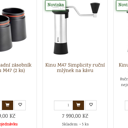
Novinka
Novi
adní zásobník
Kinu M47 Simplicity ruční
Kin
 M47 (2 ks)
mlýnek na kávu
Ručn
nej
9,00 Kč
7 990,00 Kč
bjednávku
Skladem: > 5 ks