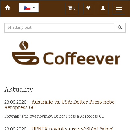
Toggle
Toggl
0
navigation
navig
Aktuality
23.05.2020 -
Austrálie vs. USA: Delter Press nebo
Aeropress GO
Srovnali jsme dvě novinky: Delter Press a Aeropress GO
23.05.2020 -
URNEX novinky pro vyčištění čajové