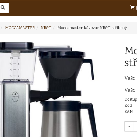
(
MOCCAMASTER
KBGT
Moccamaster kávovar KBGT stříbrný
Mo
st
Vaše
Vaše
Dostup
Kód
EAN
-