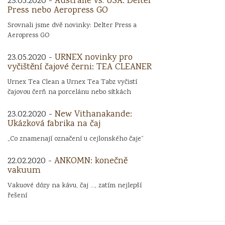
23.05.2020 -
Austrálie vs. USA: Delter
Press nebo Aeropress GO
Srovnali jsme dvě novinky: Delter Press a
Aeropress GO
23.05.2020 -
URNEX novinky pro
vyčištění čajové černi: TEA CLEANER
Urnex Tea Clean a Urnex Tea Tabz vyčistí
čajovou čerň na porcelánu nebo sítkách
23.02.2020 -
New Vithanakande:
Ukázková fabrika na čaj
„Co znamenají označení u cejlonského čaje“
22.02.2020 -
ANKOMN: konečně
vakuum
Vakuové dózy na kávu, čaj ..., zatím nejlepší
řešení