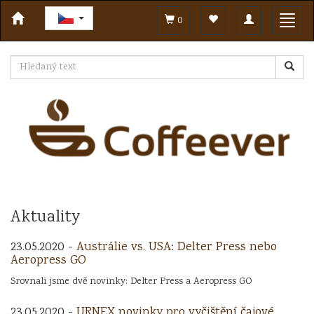
Toggle
Toggl
0
navigation
navig
Aktuality
23.05.2020 -
Austrálie vs. USA: Delter Press nebo
Aeropress GO
Srovnali jsme dvě novinky: Delter Press a Aeropress GO
23.05.2020 -
URNEX novinky pro vyčištění čajové