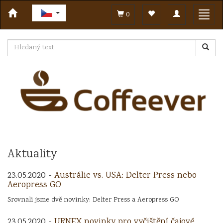
Toggle
Toggl
0
navigation
navig
Aktuality
23.05.2020 -
Austrálie vs. USA: Delter Press nebo
Aeropress GO
Srovnali jsme dvě novinky: Delter Press a Aeropress GO
23.05.2020 -
URNEX novinky pro vyčištění čajové