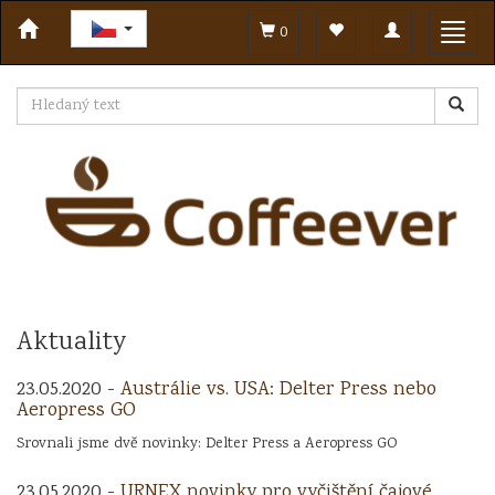
Toggle
Toggl
0
navigation
navig
Aktuality
23.05.2020 -
Austrálie vs. USA: Delter Press nebo
Aeropress GO
Srovnali jsme dvě novinky: Delter Press a Aeropress GO
23.05.2020 -
URNEX novinky pro vyčištění čajové