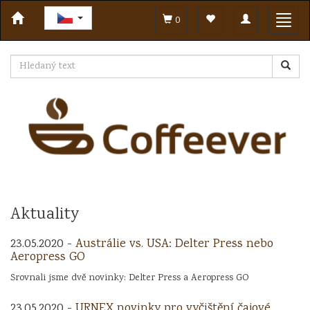
Toggle
Toggl
0
navigation
navig
Aktuality
23.05.2020 -
Austrálie vs. USA: Delter Press nebo
Aeropress GO
Srovnali jsme dvě novinky: Delter Press a Aeropress GO
23.05.2020 -
URNEX novinky pro vyčištění čajové