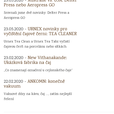
23.05.2020 -
Austrálie vs. USA: Delter
Press nebo Aeropress GO
Srovnali jsme dvě novinky: Delter Press a
Aeropress GO
23.05.2020 -
URNEX novinky pro
vyčištění čajové černi: TEA CLEANER
Urnex Tea Clean a Urnex Tea Tabz vyčistí
čajovou čerň na porcelánu nebo sítkách
23.02.2020 -
New Vithanakande:
Ukázková fabrika na čaj
„Co znamenají označení u cejlonského čaje“
22.02.2020 -
ANKOMN: konečně
vakuum
Vakuové dózy na kávu, čaj ..., zatím nejlepší
řešení