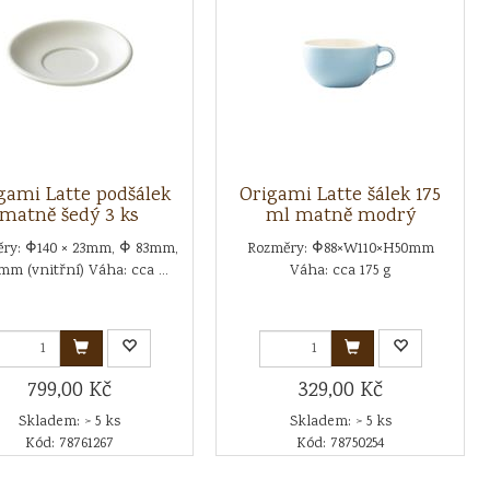
gami Latte podšálek
Origami Latte šálek 175
matně šedý 3 ks
ml matně modrý
ry: Φ140 × 23mm, Φ 83mm,
Rozměry: Φ88×W110×H50mm
mm (vnitřní) Váha: cca ...
Váha: cca 175 g
799,00 Kč
329,00 Kč
Skladem: > 5 ks
Skladem: > 5 ks
Kód: 78761267
Kód: 78750254