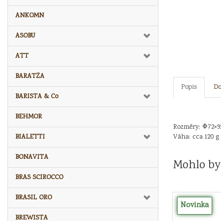
ANKOMN
ASOBU
ATT
BARATZA
Popis
Do
BARISTA & Co
BEHMOR
Rozměry: Φ72×9
BIALETTI
Váha: cca 120 g
BONAVITA
Mohlo by
BRAS SCIROCCO
BRASIL ORO
Novinka
BREWISTA