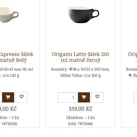
spresso šálek
Origami Latte šálek 250
Ori
matně šedý
ml matně černý
2×92×43 mm 90 ml
Rozměry: Φ98 x W123 x H57mm,
Rozmě
 cca 120 g
250ml Váha: cca 260 g
Φ 55
9,00 Kč
359,00 Kč
em: > 5 ks
Skladem: > 5 ks
 78750100
Kód: 78750445