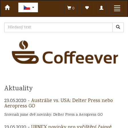
Toggle
Toggl
0
navigation
navig
Aktuality
23.05.2020 -
Austrálie vs. USA: Delter Press nebo
Aeropress GO
Srovnali jsme dvě novinky: Delter Press a Aeropress GO
23.05.2020 -
URNEX novinky pro vyčištění čajové