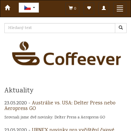
Toggle
Toggl
0
navigation
navig
Aktuality
23.05.2020 -
Austrálie vs. USA: Delter Press nebo
Aeropress GO
Srovnali jsme dvě novinky: Delter Press a Aeropress GO
23.05.2020 -
URNEX novinky pro vyčištění čajové