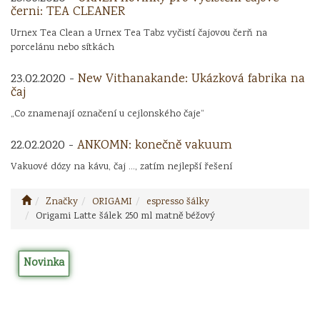
černi: TEA CLEANER
Urnex Tea Clean a Urnex Tea Tabz vyčistí čajovou čerň na
porcelánu nebo sítkách
23.02.2020 -
New Vithanakande: Ukázková fabrika na
čaj
„Co znamenají označení u cejlonského čaje“
22.02.2020 -
ANKOMN: konečně vakuum
Vakuové dózy na kávu, čaj ..., zatím nejlepší řešení
Značky
ORIGAMI
espresso šálky
Origami Latte šálek 250 ml matně béžový
Novinka