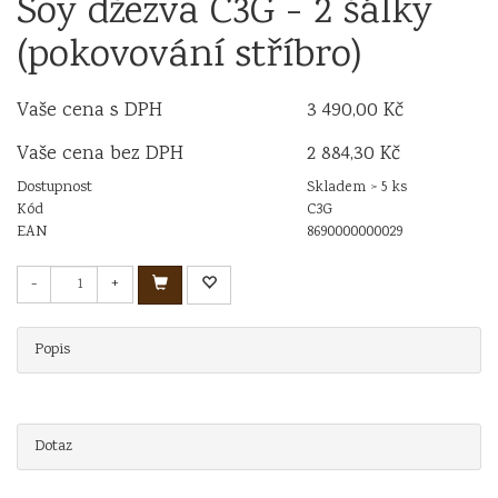
Soy džezva C3G - 2 šálky
(pokovování stříbro)
Vaše cena s DPH
3 490,00 Kč
Vaše cena bez DPH
2 884,30 Kč
Dostupnost
Skladem > 5 ks
Kód
C3G
EAN
8690000000029
-
+
Popis
Dotaz