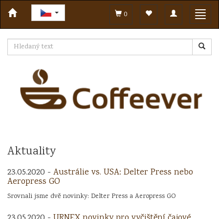
Toggle
Toggl
0
navigation
navig
Aktuality
23.05.2020 -
Austrálie vs. USA: Delter Press nebo
Aeropress GO
Srovnali jsme dvě novinky: Delter Press a Aeropress GO
23.05.2020 -
URNEX novinky pro vyčištění čajové