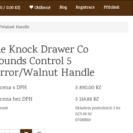
Blog
Registrace
Přihlásit
0 / 0,00 Kč)
Oblíbené
r/Walnut Handle
e Knock Drawer Co
ounds Control 5
rror/Walnut Handle
 cena s DPH
3 890,00 Kč
 cena bez DPH
3 214,88 Kč
nost
Skladem posledních 5 ks
GC5-M-W
07030503