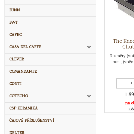
BUNN
BWT
CAFEC
The Kno
Chut
CASA DEL CAFFE
Rozměry (vni
CLEVER
mm , (vně)
COMANDANTE
CONTI
1 8
COTECHO
na o
CSP KERAMIKA
Kó
ČAJOVÉ PŘÍSLUŠENSTVÍ
DELTER