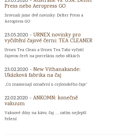
23.05.2020 -
Austrálie vs. USA: Delter
Press nebo Aeropress GO
Srovnali jsme dvě novinky: Delter Press a
Aeropress GO
23.05.2020 -
URNEX novinky pro
vyčištění čajové černi: TEA CLEANER
Urnex Tea Clean a Urnex Tea Tabz vyčistí
čajovou čerň na porcelánu nebo sítkách
23.02.2020 -
New Vithanakande:
Ukázková fabrika na čaj
„Co znamenají označení u cejlonského čaje“
22.02.2020 -
ANKOMN: konečně
vakuum
Vakuové dózy na kávu, čaj ..., zatím nejlepší
řešení