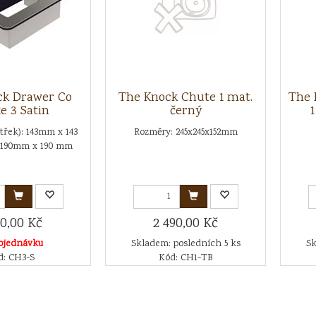
ck Drawer Co
The Knock Chute 1 mat.
The 
e 3 Satin
černý
1
třek): 143mm x 143
Rozměry: 245x245x152mm
: 190mm x 190 mm
90,00 Kč
2 490,00 Kč
bjednávku
Skladem: posledních 5 ks
Sk
d: CH3-S
Kód: CH1-TB