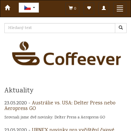
Toggle
Toggl
0
navigation
navig
Aktuality
23.05.2020 -
Austrálie vs. USA: Delter Press nebo
Aeropress GO
Srovnali jsme dvě novinky: Delter Press a Aeropress GO
23.05.2020 -
URNEX novinky pro vyčištění čajové