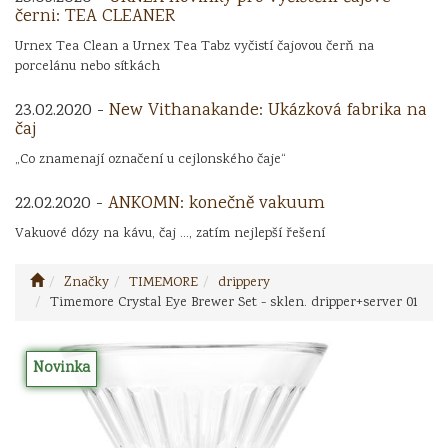
černi: TEA CLEANER
Urnex Tea Clean a Urnex Tea Tabz vyčistí čajovou čerň na
porcelánu nebo sítkách
23.02.2020 -
New Vithanakande: Ukázková fabrika na
čaj
„Co znamenají označení u cejlonského čaje“
22.02.2020 -
ANKOMN: konečně vakuum
Vakuové dózy na kávu, čaj ..., zatím nejlepší řešení
Značky
TIMEMORE
drippery
Timemore Crystal Eye Brewer Set - sklen. dripper+server 01
Novinka