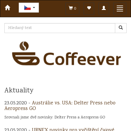
Toggle
Toggl
0
navigation
navig
Aktuality
23.05.2020 -
Austrálie vs. USA: Delter Press nebo
Aeropress GO
Srovnali jsme dvě novinky: Delter Press a Aeropress GO
23.05.2020 -
URNEX novinky pro vyčištění čajové