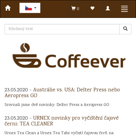
Toggle
Toggl
0
navigation
navig
23.05.2020 -
Austrálie vs. USA: Delter Press nebo
Aeropress GO
Srovnali jsme dvě novinky: Delter Press a Aeropress GO
23.05.2020 -
URNEX novinky pro vyčištění čajové
černi: TEA CLEANER
Urnex Tea Clean a Urnex Tea Tabz vyčistí čajovou čerň na