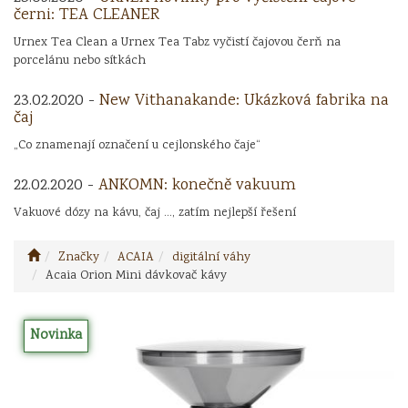
černi: TEA CLEANER
Urnex Tea Clean a Urnex Tea Tabz vyčistí čajovou čerň na
porcelánu nebo sítkách
23.02.2020 -
New Vithanakande: Ukázková fabrika na
čaj
„Co znamenají označení u cejlonského čaje“
22.02.2020 -
ANKOMN: konečně vakuum
Vakuové dózy na kávu, čaj ..., zatím nejlepší řešení
Značky
ACAIA
digitální váhy
Acaia Orion Mini dávkovač kávy
Novinka