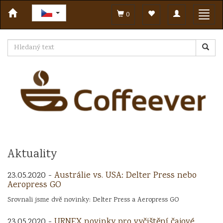
Toggle
Toggl
0
navigation
navig
Aktuality
23.05.2020 -
Austrálie vs. USA: Delter Press nebo
Aeropress GO
Srovnali jsme dvě novinky: Delter Press a Aeropress GO
23.05.2020 -
URNEX novinky pro vyčištění čajové