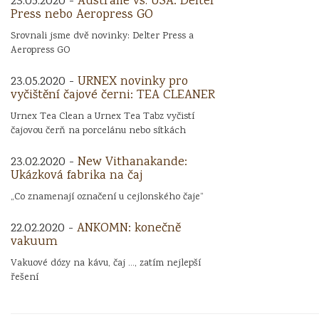
23.05.2020 -
Austrálie vs. USA: Delter
Press nebo Aeropress GO
Srovnali jsme dvě novinky: Delter Press a
Aeropress GO
23.05.2020 -
URNEX novinky pro
vyčištění čajové černi: TEA CLEANER
Urnex Tea Clean a Urnex Tea Tabz vyčistí
čajovou čerň na porcelánu nebo sítkách
23.02.2020 -
New Vithanakande:
Ukázková fabrika na čaj
„Co znamenají označení u cejlonského čaje“
22.02.2020 -
ANKOMN: konečně
vakuum
Vakuové dózy na kávu, čaj ..., zatím nejlepší
řešení