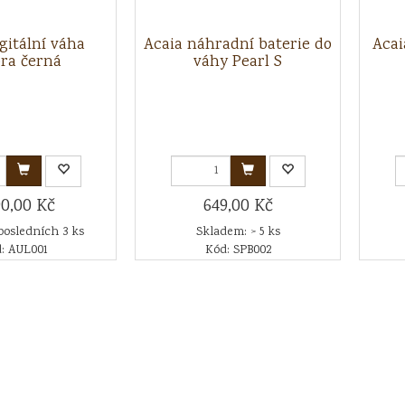
gitální váha
Acaia náhradní baterie do
Acai
ra černá
váhy Pearl S
90,00 Kč
649,00 Kč
posledních 3 ks
Skladem: > 5 ks
: AUL001
Kód: SPB002