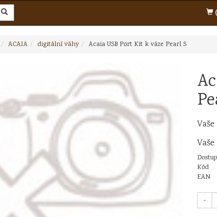
(
ACAIA
digitální váhy
Acaia USB Port Kit k váze Pearl S
Ac
Pe
Vaše
Vaše
Dostup
Kód
EAN
-