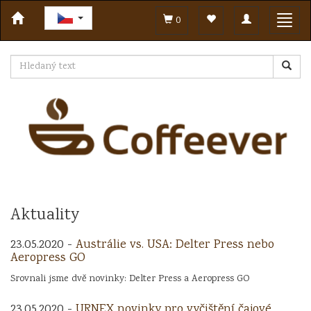
Toggle
Toggl
0
navigation
navig
Aktuality
23.05.2020 -
Austrálie vs. USA: Delter Press nebo
Aeropress GO
Srovnali jsme dvě novinky: Delter Press a Aeropress GO
23.05.2020 -
URNEX novinky pro vyčištění čajové