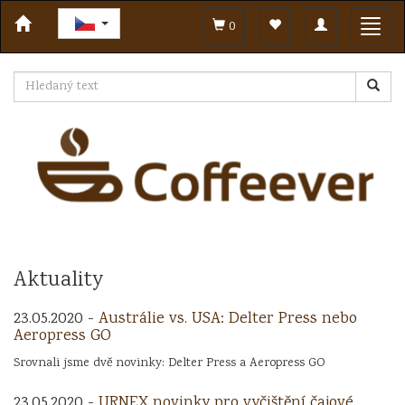
Toggle
Toggl
0
navigation
navig
Aktuality
23.05.2020 -
Austrálie vs. USA: Delter Press nebo
Aeropress GO
Srovnali jsme dvě novinky: Delter Press a Aeropress GO
23.05.2020 -
URNEX novinky pro vyčištění čajové