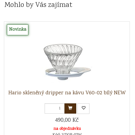
Mohlo by Vás zajímat
Novinka
Hario skleněný dripper na kávu V60-02 bílý NEW
490,00 Kč
na objednávku
Kód: VDGR-02W