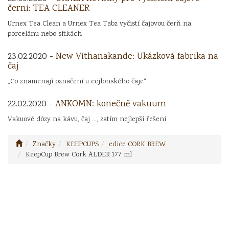
černi: TEA CLEANER
Urnex Tea Clean a Urnex Tea Tabz vyčistí čajovou čerň na
porcelánu nebo sítkách
23.02.2020 -
New Vithanakande: Ukázková fabrika na
čaj
„Co znamenají označení u cejlonského čaje“
22.02.2020 -
ANKOMN: konečně vakuum
Vakuové dózy na kávu, čaj ..., zatím nejlepší řešení
Značky
KEEPCUPS
edice CORK BREW
KeepCup Brew Cork ALDER 177 ml