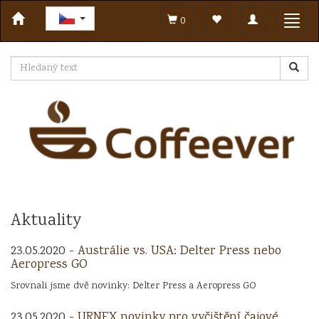
Toggle
Toggl
0
navigation
navig
Aktuality
23.05.2020 -
Austrálie vs. USA: Delter Press nebo
Aeropress GO
Srovnali jsme dvě novinky: Delter Press a Aeropress GO
23.05.2020 -
URNEX novinky pro vyčištění čajové