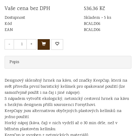
Vaše cena bez DPH
536,36 Kč
Dostupnost
Skladem > 5 ks
Kód
BCALD06
EAN
BCALD06
-
+
Popis
Designový skleněný hrnek na kávu, od značky KeepCup, která na
svět přivedla první baristický kelímek pro opakované použití (lze
samozřejmě použít i na čaj i jiné nápoje).
S nápadem vytvořit ekologický, netoxický cestovní hrnek na kávu
s hezkým designem přišli sourozenci Forsythovi.
KeepCupy jsou alternativou obyčejných plastových kelímků na
jedno použití.
Horký nápoj (káva, čaj) v nich vydrží až o 30 min déle, než v
běžném plastovém kelímku.
KeepCup je vyroben z netoxických materiálů.