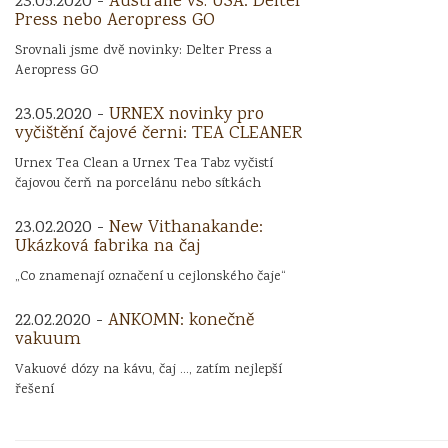
23.05.2020 -
Austrálie vs. USA: Delter
Press nebo Aeropress GO
Srovnali jsme dvě novinky: Delter Press a
Aeropress GO
23.05.2020 -
URNEX novinky pro
vyčištění čajové černi: TEA CLEANER
Urnex Tea Clean a Urnex Tea Tabz vyčistí
čajovou čerň na porcelánu nebo sítkách
23.02.2020 -
New Vithanakande:
Ukázková fabrika na čaj
„Co znamenají označení u cejlonského čaje“
22.02.2020 -
ANKOMN: konečně
vakuum
Vakuové dózy na kávu, čaj ..., zatím nejlepší
řešení