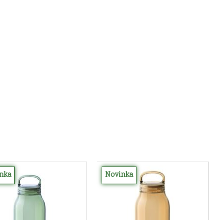
nka
Novinka