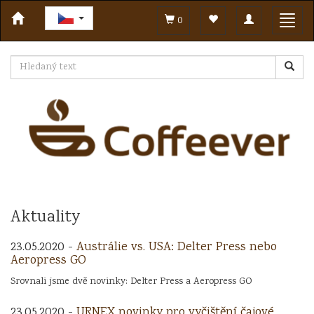
Toggle
Toggl
0
navigation
navig
Aktuality
23.05.2020 -
Austrálie vs. USA: Delter Press nebo
Aeropress GO
Srovnali jsme dvě novinky: Delter Press a Aeropress GO
23.05.2020 -
URNEX novinky pro vyčištění čajové